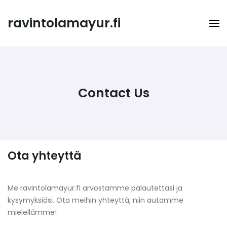
Skip
to
ravintolamayur.fi
content
Contact Us
Ota yhteyttä
Me ravintolamayur.fi arvostamme palautettasi ja
kysymyksiäsi. Ota meihin yhteyttä, niin autamme
mielellämme!