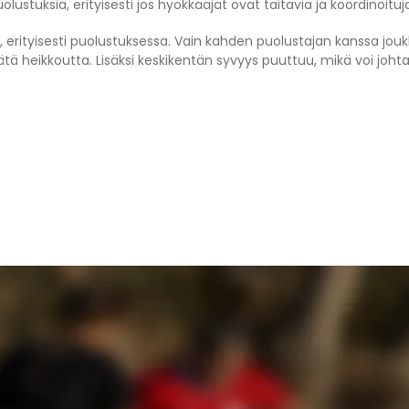
ustuksia, erityisesti jos hyökkääjät ovat taitavia ja koordinoituj
, erityisesti puolustuksessa. Vain kahden puolustajan kanssa joukk
ä heikkoutta. Lisäksi keskikentän syvyys puuttuu, mikä voi johtaa