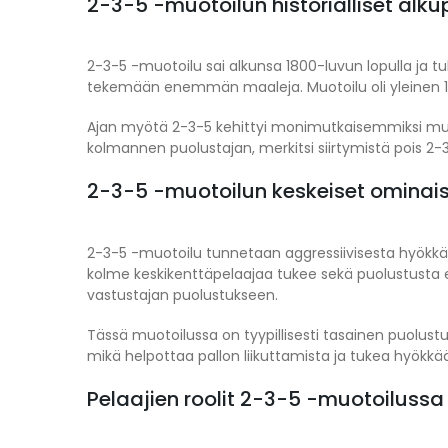
2-3-5 -muotoilun historialliset alku
2-3-5 -muotoilu sai alkunsa 1800-luvun lopulla ja tu
tekemään enemmän maaleja. Muotoilu oli yleinen 1920
Ajan myötä 2-3-5 kehittyi monimutkaisemmiksi muoto
kolmannen puolustajan, merkitsi siirtymistä pois 2-3
2-3-5 -muotoilun keskeiset ominai
2-3-5 -muotoilu tunnetaan aggressiivisesta hyökkäy
kolme keskikenttäpelaajaa tukee sekä puolustusta et
vastustajan puolustukseen.
Tässä muotoilussa on tyypillisesti tasainen puolustu
mikä helpottaa pallon liikuttamista ja tukea hyökkä
Pelaajien roolit 2-3-5 -muotoilussa