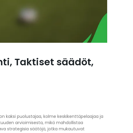
i, Taktiset säädöt,
sa on kaksi puolustajaa, kolme keskikenttäpelaajaa ja
kkuuden arvioimisesta, mikä mahdollistaa
va strategisia säätöjä, jotka mukautuvat