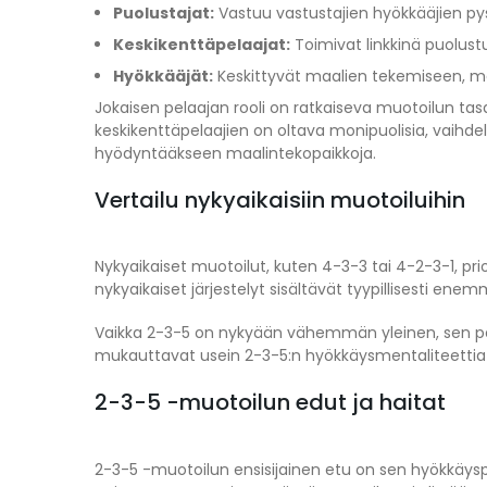
Puolustajat:
Vastuu vastustajien hyökkääjien pys
Keskikenttäpelaajat:
Toimivat linkkinä puolust
Hyökkääjät:
Keskittyvät maalien tekemiseen, ma
Jokaisen pelaajan rooli on ratkaiseva muotoilun ta
keskikenttäpelaajien on oltava monipuolisia, vaihdell
hyödyntääkseen maalintekopaikkoja.
Vertailu nykyaikaisiin muotoiluihin
Nykyaikaiset muotoilut, kuten 4-3-3 tai 4-2-3-1, pr
nykyaikaiset järjestelyt sisältävät tyypillisesti en
Vaikka 2-3-5 on nykyään vähemmän yleinen, sen peri
mukauttavat usein 2-3-5:n hyökkäysmentaliteettia s
2-3-5 -muotoilun edut ja haitat
2-3-5 -muotoilun ensisijainen etu on sen hyökkäyspo