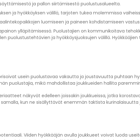
äyttämisestä ja pallon siirtämisestä puolustusalueelta.
uksen ja hyökkäyksen välillä, tarjoten tukea molemmissa vaiheis
alintekopaikkojen luomiseen ja paineen kohdistamiseen vastus
sapainon ylläpitämisessä. Puolustajien on kommunikoitava tehokk
en puolustustehtävien ja hyökkäysjuoksujen välillä. Hyökkääjien tul
iorisoivat usein puolustavaa vakautta ja joustavuutta puhtaan h
emmän puolustajia, mikä mahdollistaa joukkueiden hallita paremmin
aatteet näkyvät edelleen joissakin joukkueissa, jotka korostava
amalla, kun ne sisällyttävät enemmän taktista kurinalaisuutta j
tentiaali. Viiden hyökkääjän avulla joukkueet voivat luoda usei