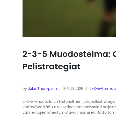
2-3-5 Muodostelma: Ot
Pelistrategiat
by
Jake Thompson
16/02/2026
2-3-5-formaat
2-3-5 -muotoilu on historiallinen jalkapallostrategia,
viisi hyökkääjää. Otteluvideoiden analysointi palja
valmentajien lähestymistavan hiomisen. Jotta tämä