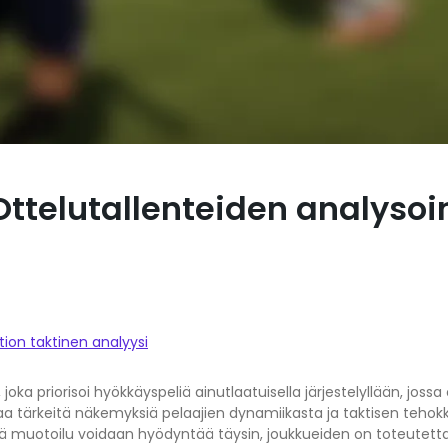
telutallenteiden analysoint
ion taktinen analyysi
 joka priorisoi hyökkäyspeliä ainutlaatuisella järjestelyllään, jos
staa tärkeitä näkemyksiä pelaajien dynamiikasta ja taktisen teho
 muotoilu voidaan hyödyntää täysin, joukkueiden on toteutetta