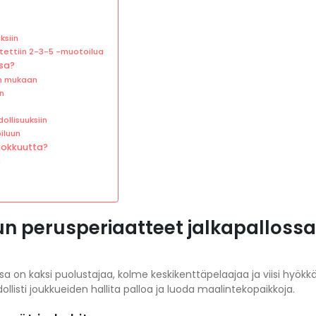
ksiin
ytettiin 2-3-5 -muotoilua
ssa?
en mukaan
in
ollisuuksiin
iluun
hokkuutta?
i
un perusperiaatteet jalkapalloss
ossa on kaksi puolustajaa, kolme keskikenttäpelaajaa ja viisi hyök
llisti joukkueiden hallita palloa ja luoda maalintekopaikkoja.