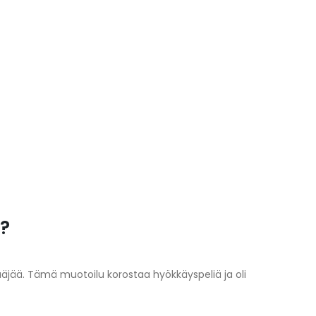
a?
kääjää. Tämä muotoilu korostaa hyökkäyspeliä ja oli