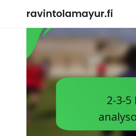
Skip
to
ravintolamayur.fi
content