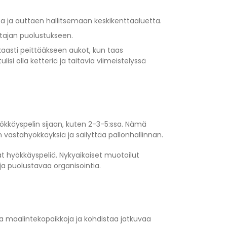
sa ja auttaen hallitsemaan keskikenttäaluetta.
tajan puolustukseen.
aasti peittääkseen aukot, kun taas
isi olla ketteriä ja taitavia viimeistelyssä
yökkäyspelin sijaan, kuten 2-3-5:ssa. Nämä
 vastahyökkäyksiä ja säilyttää pallonhallinnan.
t hyökkäyspeliä. Nykyaikaiset muotoilut
a puolustavaa organisointia.
ta maalintekopaikkoja ja kohdistaa jatkuvaa