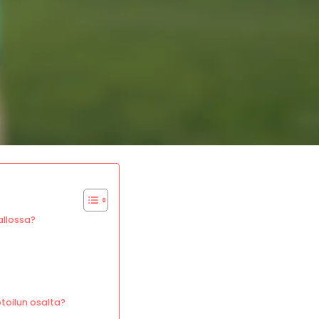
allossa?
toilun osalta?