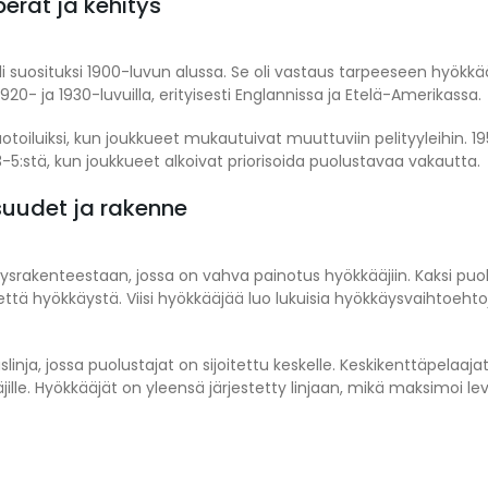
perät ja kehitys
li suosituksi 1900-luvun alussa. Se oli vastaus tarpeeseen hyökkä
- ja 1930-luvuilla, erityisesti Englannissa ja Etelä-Amerikassa.
iluiksi, kun joukkueet mukautuivat muuttuviin pelityyleihin. 19
-5:stä, kun joukkueet alkoivat priorisoida puolustavaa vakautta.
suudet ja rakenne
srakenteestaan, jossa on vahva painotus hyökkääjiin. Kaksi puo
tä hyökkäystä. Viisi hyökkääjää luo lukuisia hyökkäysvaihtoehtoj
slinja, jossa puolustajat on sijoitettu keskelle. Keskikenttäpela
äjille. Hyökkääjät on yleensä järjestetty linjaan, mikä maksimoi 