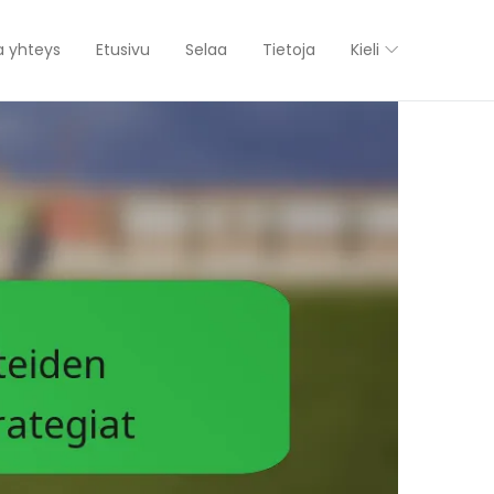
a yhteys
Etusivu
Selaa
Tietoja
Kieli