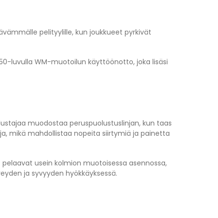
ävämmälle pelityylille, kun joukkueet pyrkivät
50-luvulla WM-muotoilun käyttöönotto, joka lisäsi
lustajaa muodostaa peruspuolustuslinjan, kun taas
a, mikä mahdollistaa nopeita siirtymiä ja painetta
ajat pelaavat usein kolmion muotoisessa asennossa,
leveyden ja syvyyden hyökkäyksessä.