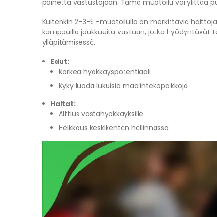
painetta vastustajaan. Tämä muotoilu voi ylittää puol
Kuitenkin 2-3-5 -muotoilulla on merkittäviä haittoja
kamppailla joukkueita vastaan, jotka hyödyntävät tät
ylläpitämisessä.
Edut:
Korkea hyökkäyspotentiaali
Kyky luoda lukuisia maalintekopaikkoja
Haitat:
Alttius vastahyökkäyksille
Heikkous keskikentän hallinnassa