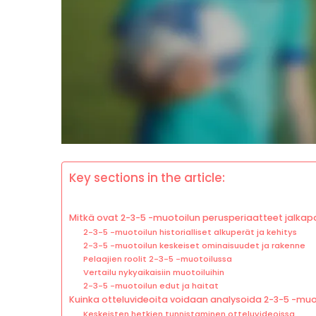
Key sections in the article:
Mitkä ovat 2-3-5 -muotoilun perusperiaatteet jalkap
2-3-5 -muotoilun historialliset alkuperät ja kehitys
2-3-5 -muotoilun keskeiset ominaisuudet ja rakenne
Pelaajien roolit 2-3-5 -muotoilussa
Vertailu nykyaikaisiin muotoiluihin
2-3-5 -muotoilun edut ja haitat
Kuinka otteluvideoita voidaan analysoida 2-3-5 -muo
Keskeisten hetkien tunnistaminen otteluvideoissa