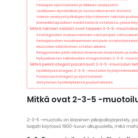
Pelaajien sijoittumisen ja liikkeen analysointi
Joukkueen dynamiikan ja vuorovaikutusten arviointi
Videon analyysityökalujen käyttäminen taktisiin purkau
Esimerkkitapaukset merkittävistä otteluista, joissa kä
Mitkä taktiset säädöt ovat tarpeen 2-3-5 -muotoilu
Strategioiden mukauttaminen vastustajan vahvuuksi
Pelaajaroolien muokkaaminen erityisiin ottelutilanteisi
Muotoilun säätäminen ottelun aikana
Reagoiminen pelin aikana ilmeneviin haasteisiin ja mahd
Nykyaikaisten taktiikoiden integroiminen 2-3-5 -muoto
Mitkä pelistrategiat parantavat 2-3-5 -muotoilun te
Hyökkäysstrategiat 2-3-5 -muotoilun hyödyntämiseks
Puolustusstrategiat ja sijoittuminen
Siirtyminen hyökkäyksestä puolustukseen
Mitkä ovat 2-3-5 -muotoil
2-3-5 -muotoilu on klassinen jalkapallojärjestely, j
laajalti käytössä 1900-luvun alkupuolella, mikä mahdo