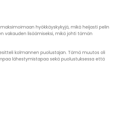
tiin maksimoimaan hyökkäyskykyjä, mikä heijasti pelin
sen vakauden lisäämiseksi, mikä johti tämän
ka esitteli kolmannen puolustajan. Tämä muutos oli
isempaa lähestymistapaa sekä puolustuksessa että