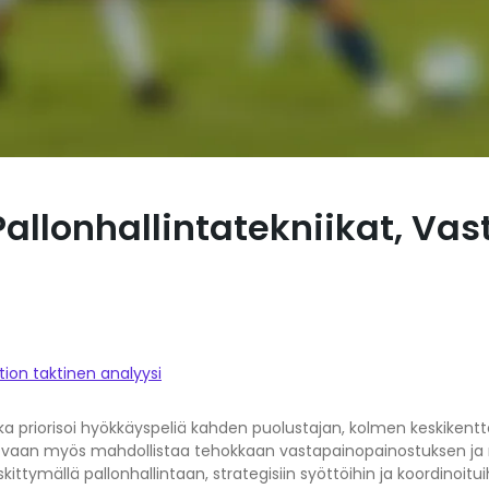
llonhallintatekniikat, Vas
ion taktinen analyysi
oka priorisoi hyökkäyspeliä kahden puolustajan, kolmen keskikentt
 vaan myös mahdollistaa tehokkaan vastapainopainostuksen ja rak
ttymällä pallonhallintaan, strategisiin syöttöihin ja koordinoituih