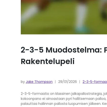
2-3-5 Muodostelma: Pa
Rakentelupeli
by
Jake Thompson
29/01/2026
2-3-5-formaat
2-3-5-formaatio on klassinen jalkapallostrategia, j
kokoonpano ei ainoastaan pyri hallitsemaan palloa,
palauttaa hallinnan pallosta luopumisen jälkeen. Keski