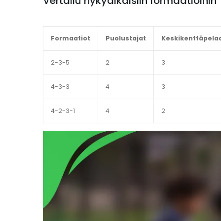
Vertailu nykyaikaisiin formaatioihin
Formaatiot
Puolustajat
Keskikenttäpela
2-3-5
2
3
4-3-3
4
3
4-2-3-1
4
2