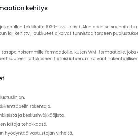
rmaation kehitys
 jalkapallon taktiikoita 1930-luvulle asti. Alun perin se suunnitel
un laji kehittyi, joukkueet alkoivat tunnistaa tarpeen puolustuk
ilaa tasapainoisemmille formaatioille, kuten WM-formaatiolle, jo
leettisuuteen ja taktiseen tietoisuuteen, mikä vaati rakenteell
et
ustuslinjan.
skikenttäpelin rakentaja.
linkkeistä ja keskushyökkääjistä.
n laitoja tehokkaasti.
an hyödyntää vastustajan virheitä.