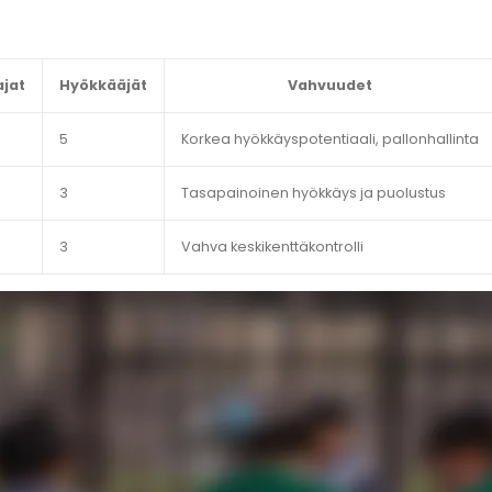
ajat
Hyökkääjät
Vahvuudet
5
Korkea hyökkäyspotentiaali, pallonhallinta
3
Tasapainoinen hyökkäys ja puolustus
3
Vahva keskikenttäkontrolli