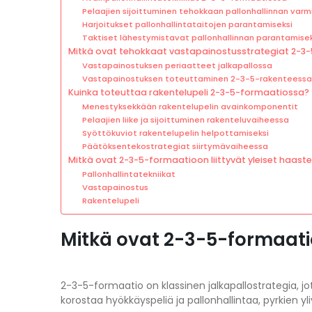
Pelaajien sijoittuminen tehokkaan pallonhallinnan varm
Harjoitukset pallonhallintataitojen parantamiseksi
Taktiset lähestymistavat pallonhallinnan parantamisek
Mitkä ovat tehokkaat vastapainostusstrategiat 2-3
Vastapainostuksen periaatteet jalkapallossa
Vastapainostuksen toteuttaminen 2-3-5-rakenteessa
Kuinka toteuttaa rakentelupeli 2-3-5-formaatiossa?
Menestyksekkään rakentelupelin avainkomponentit
Pelaajien liike ja sijoittuminen rakenteluvaiheessa
Syöttökuviot rakentelupelin helpottamiseksi
Päätöksentekostrategiat siirtymävaiheessa
Mitkä ovat 2-3-5-formaatioon liittyvät yleiset haast
Pallonhallintatekniikat
Vastapainostus
Rakentelupeli
Mitkä ovat 2-3-5-formaati
2-3-5-formaatio on klassinen jalkapallostrategia, jo
korostaa hyökkäyspeliä ja pallonhallintaa, pyrkien y