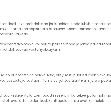
entiaali, joka mahdollistaa joukkueiden luoda lukuisia maalinte
ikä johtaa korkeapisteisiin otteluihin. Lisäksi formaatio kannus
misesta vaikeaa.
eskikenttäkolmikko voi hallita pelin tempoa ja jakaa palloa tehok
n mahdollisuuksia vastahyökkäyksiin.
 on huomattavia heikkouksia, erityisesti puolustuksen vakaud
opeita vastustajia vastaan. Tämä voi johtaa tilanteisiin, joissa pu
johtaa keskikentällä tuen puutteeseen, mikä tekee pallonhallinn
stettava, että heidän keskikenttäpelaajansa ovat kurinalaisia