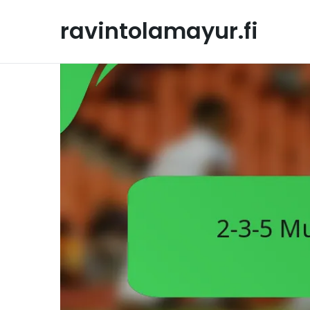
Skip
to
ravintolamayur.fi
content