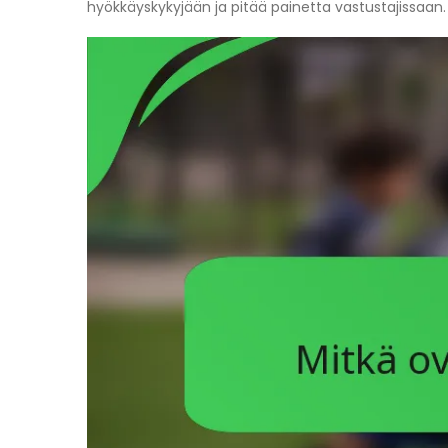
hyökkäyskykyjään ja pitää painetta vastustajissaan.