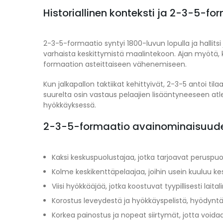
Historiallinen konteksti ja 2-3-5-fo
2-3-5-formaatio syntyi 1800-luvun lopulla ja hallitsi
varhaista keskittymistä maalintekoon. Ajan myötä, k
formaation asteittaiseen vähenemiseen.
Kun jalkapallon taktiikat kehittyivät, 2-3-5 antoi t
suurelta osin vastaus pelaajien lisääntyneeseen at
hyökkäyksessä.
2-3-5-formaatio avainominaisuud
Kaksi keskuspuolustajaa, jotka tarjoavat peruspuol
Kolme keskikenttäpelaajaa, joihin usein kuuluu ke
Viisi hyökkääjää, jotka koostuvat tyypillisesti laita
Korostus leveydestä ja hyökkäyspelistä, hyödyntäe
Korkea painostus ja nopeat siirtymät, jotta voida