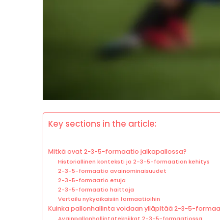
Key sections in the article:
Mitkä ovat 2-3-5-formaatio jalkapallossa?
Historiallinen konteksti ja 2-3-5-formaation kehitys
2-3-5-formaatio avainominaisuudet
2-3-5-formaatio etuja
2-3-5-formaatio haittoja
Vertailu nykyaikaisiin formaatioihin
Kuinka pallonhallinta voidaan ylläpitää 2-3-5-forma
Avainpallonhallintatekniikat 2-3-5-formaatiossa