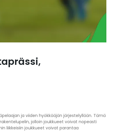
taprässi,
äpelaajan ja viiden hyökkääjän järjestelyllään. Tämä
entelupelin, jolloin joukkueet voivat nopeasti
in liikkeisiin joukkueet voivat parantaa