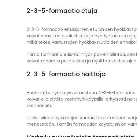
2-3-5-formaatio etuja
2-3-5-formaatio ensisijainen etu on sen hyökkäyspot
voivat venyttää puolustuksia ja hyödyntää aukkoja, m
mikä tekee vastustajien hyökkäyskuvioiden ennakoi
Tämä formaatio edistää myös pallonhallintaa, sillä k
voivat määrätä pelin kulkua ja rajoittaa vastustaja
2-3-5-formaatio haittoja
Huolimatta hyökkäysvoimastaan, 2-3-5-formaatiossa
voivat olla alttiita vastahyökkäyksille, erityisesti n
skenaarioita.
Lisäksi viiden hyökkääjän varaan tukeutuminen voi 
menetetään. Tämän formaation käyttäjien on varmi