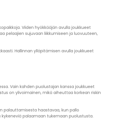
kopaikkoja. Viiden hyökkääjän avulla joukkueet
taa pelaajien sujuvaan liikkumiseen ja luovuuteen,
kaasti. Hallinnan ylläpitämisen avulla joukkueet
essa. Vain kahden puolustajan kanssa joukkueet
olustus on ylivoimainen, mikä aiheuttaa korkean riskin
an palauttamisesta haastavaa, kun pallo
 ja kykeneviä palaamaan tukemaan puolustusta.