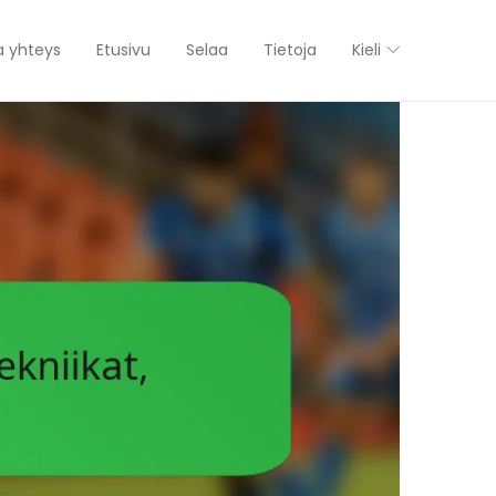
a yhteys
Etusivu
Selaa
Tietoja
Kieli