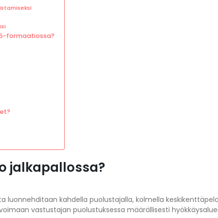
istamiseksi
si
-5-formaatiossa?
eet?
o jalkapallossa?
ta luonnehditaan kahdella puolustajalla, kolmella keskikenttäpela
livoimaan vastustajan puolustuksessa määrällisesti hyökkäysalueil