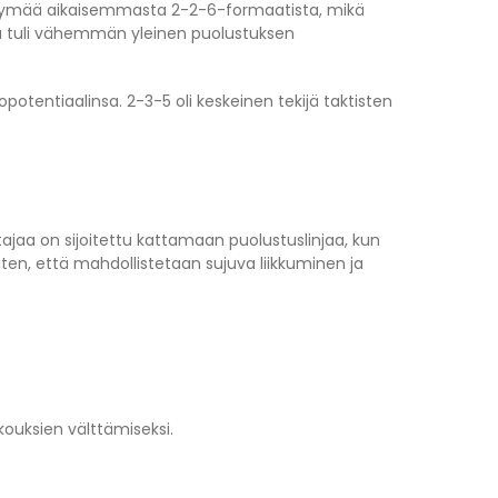
 siirtymää aikaisemmasta 2-2-6-formaatista, mikä
a tuli vähemmän yleinen puolustuksen
otentiaalinsa. 2-3-5 oli keskeinen tekijä taktisten
tajaa on sijoitettu kattamaan puolustuslinjaa, kun
iten, että mahdollistetaan sujuva liikkuminen ja
kouksien välttämiseksi.