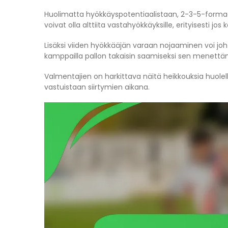
Huolimatta hyökkäyspotentiaalistaan, 2-3-5-formaat
voivat olla alttiita vastahyökkäyksille, erityisesti j
Lisäksi viiden hyökkääjän varaan nojaaminen voi jo
kamppailla pallon takaisin saamiseksi sen menettä
Valmentajien on harkittava näitä heikkouksia huolell
vastuistaan siirtymien aikana.