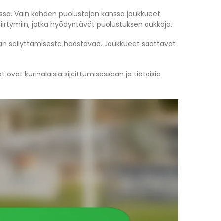
essa. Vain kahden puolustajan kanssa joukkueet
n siirtymiin, jotka hyödyntävät puolustuksen aukkoja.
nnan säilyttämisestä haastavaa. Joukkueet saattavat
ovat kurinalaisia sijoittumisessaan ja tietoisia