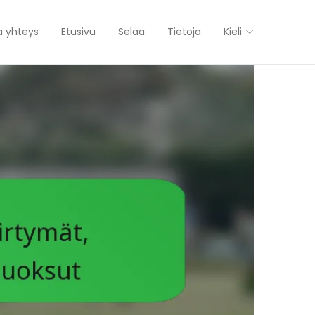
a yhteys
Etusivu
Selaa
Tietoja
Kieli