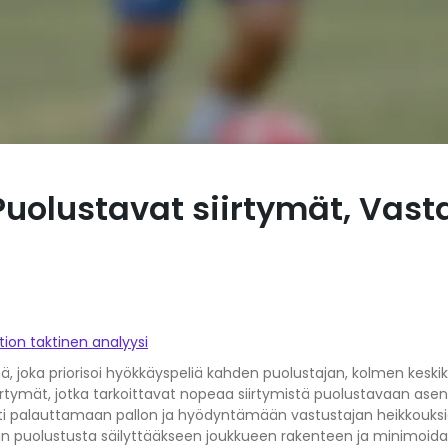
olustavat siirtymät, Vasta
ion taktinen analyysi
, joka priorisoi hyökkäyspeliä kahden puolustajan, kolmen keskike
irtymät, jotka tarkoittavat nopeaa siirtymistä puolustavaan as
sti palauttamaan pallon ja hyödyntämään vastustajan heikkouksia.
n puolustusta säilyttääkseen joukkueen rakenteen ja minimoida