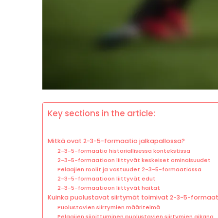
Key sections in the article:
Mitkä ovat 2-3-5-formaatio jalkapallossa?
2-3-5-formaatio historiallisessa kontekstissa
2-3-5-formaatioon liittyvät keskeiset ominaisuudet
Pelaajien roolit ja vastuudet 2-3-5-formaatiossa
2-3-5-formaatioon liittyvät edut
2-3-5-formaatioon liittyvät haitat
Kuinka puolustavat siirtymät toimivat 2-3-5-formaa
Puolustavien siirtymien määritelmä
Pelaajien sijoittuminen puolustavien siirtymien aikana