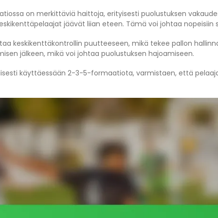
iossa on merkittäviä haittoja, erityisesti puolustuksen vakaud
os keskikenttäpelaajat jäävät liian eteen. Tämä voi johtaa nopeisii
htaa keskikenttäkontrollin puutteeseen, mikä tekee pallon halli
misen jälkeen, mikä voi johtaa puolustuksen hajoamiseen.
isesti käyttäessään 2-3-5-formaatiota, varmistaen, että pelaajat 