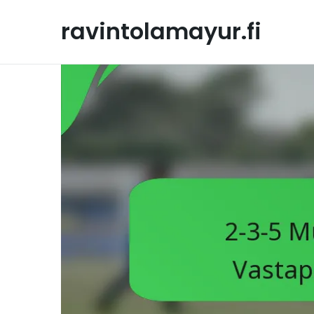
Skip
to
ravintolamayur.fi
content