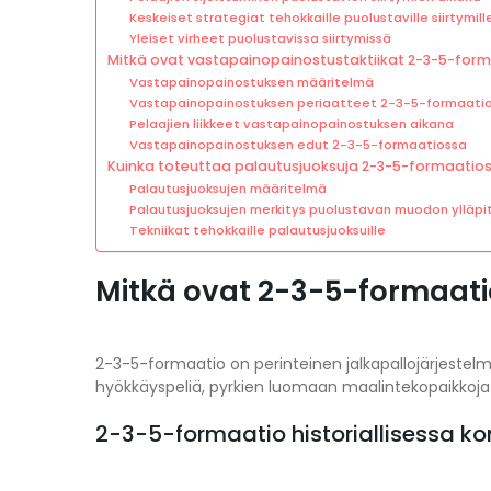
Keskeiset strategiat tehokkaille puolustaville siirtymill
Yleiset virheet puolustavissa siirtymissä
Mitkä ovat vastapainopainostustaktiikat 2-3-5-for
Vastapainopainostuksen määritelmä
Vastapainopainostuksen periaatteet 2-3-5-formaati
Pelaajien liikkeet vastapainopainostuksen aikana
Vastapainopainostuksen edut 2-3-5-formaatiossa
Kuinka toteuttaa palautusjuoksuja 2-3-5-formaatio
Palautusjuoksujen määritelmä
Palautusjuoksujen merkitys puolustavan muodon ylläp
Tekniikat tehokkaille palautusjuoksuille
Mitkä ovat 2-3-5-formaati
2-3-5-formaatio on perinteinen jalkapallojärjestelm
hyökkäyspeliä, pyrkien luomaan maalintekopaikkoja 
2-3-5-formaatio historiallisessa ko