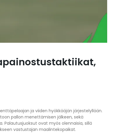
painostustaktiikat,
nttäpelaajan ja viiden hyökkääjän järjestelyllään.
entoon pallon menettämisen jälkeen, sekä
 Palautusjuoksut ovat myös olennaisia, sillä
kseen vastustajan maalintekopaikat.