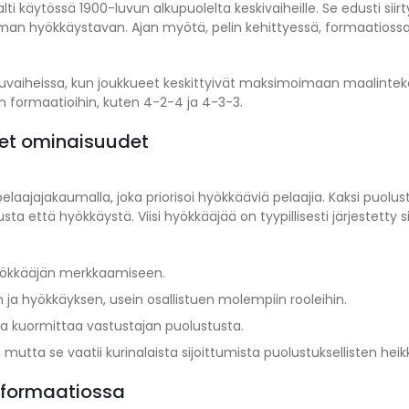
jalti käytössä 1900-luvun alkupuolelta keskivaiheille. Se edusti
man hyökkäystavan. Ajan myötä, pelin kehittyessä, formaatioss
lkuvaiheissa, kun joukkueet keskittyivät maksimoimaan maalintekop
formaatioihin, kuten 4-2-4 ja 4-3-3.
set ominaisuudet
laajajakaumalla, joka priorisoi hyökkääviä pelaajia. Kaksi puolus
a että hyökkäystä. Viisi hyökkääjää on tyypillisesti järjestetty s
hyökkääjän merkkaamiseen.
ja hyökkäyksen, usein osallistuen molempiin rooleihin.
 ja kuormittaa vastustajan puolustusta.
mutta se vaatii kurinalaista sijoittumista puolustuksellisten heik
5-formaatiossa