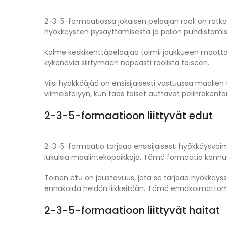
2-3-5-formaatiossa jokaisen pelaajan rooli on ratka
hyökkäysten pysäyttämisestä ja pallon puhdistamises
Kolme keskikenttäpelaajaa toimii joukkueen moottori
kykeneviä siirtymään nopeasti roolista toiseen.
Viisi hyökkääjää on ensisijaisesti vastuussa maalien 
viimeistelyyn, kun taas toiset auttavat pelinrakent
2-3-5-formaatioon liittyvät edut
2-3-5-formaatio tarjoaa ensisijaisesti hyökkäysvoi
lukuisia maalintekopaikkoja. Tämä formaatio kannusta
Toinen etu on joustavuus, jota se tarjoaa hyökkäysst
ennakoida heidän liikkeitään. Tämä ennakoimattomu
2-3-5-formaatioon liittyvät haitat