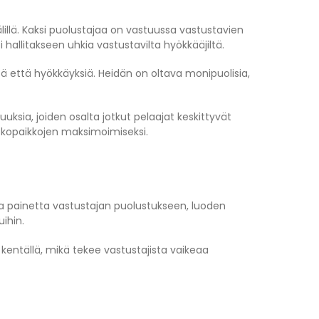
illä. Kaksi puolustajaa on vastuussa vastustavien
hallitakseen uhkia vastustavilta hyökkääjiltä.
ä että hyökkäyksiä. Heidän on oltava monipuolisia,
uuksia, joiden osalta jotkut pelaajat keskittyvät
tekopaikkojen maksimoimiseksi.
aa painetta vastustajan puolustukseen, luoden
ihin.
 kentällä, mikä tekee vastustajista vaikeaa