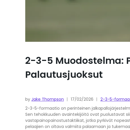
2-3-5 Muodostelma: Pu
Palautusjuoksut
by
Jake Thompson
17/02/2026
2-3-5-formaat
2-3-5-formaatio on perinteinen jalkapallojärjestelmä
Sen tehokkuuden avaintekijöitä ovat puolustavat si
vastapainopainostustaktiikat, jotka pyrkivät nopea
pelaajien on oltava valmiita palaamaan ja tukemaa