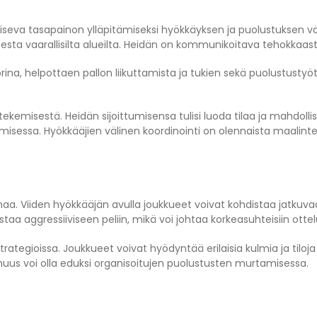
iseva tasapainon ylläpitämiseksi hyökkäyksen ja puolustuksen väl
ta vaarallisilta alueilta. Heidän on kommunikoitava tehokkaasti 
na, helpottaen pallon liikuttamista ja tukien sekä puolustustyöt
tekemisestä. Heidän sijoittumisensa tulisi luoda tilaa ja mahdollis
amisessa. Hyökkääjien välinen koordinointi on olennaista maalin
maa. Viiden hyökkääjän avulla joukkueet voivat kohdistaa jatkuv
a aggressiiviseen peliin, mikä voi johtaa korkeasuhteisiin ottelu
rategioissa. Joukkueet voivat hyödyntää erilaisia kulmia ja tiloja
us voi olla eduksi organisoitujen puolustusten murtamisessa.