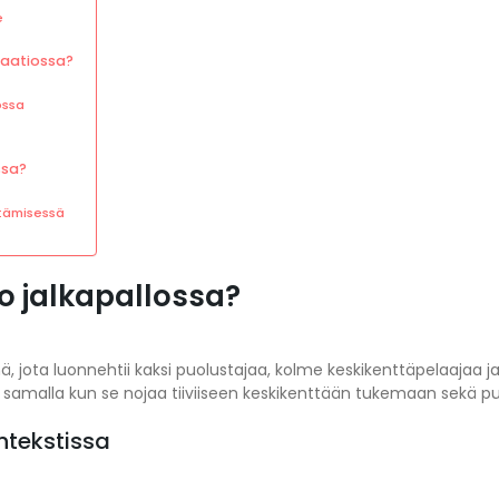
e
maatiossa?
ossa
ssa?
itämisessä
o jalkapallossa?
ä, jota luonnehtii kaksi puolustajaa, kolme keskikenttäpelaajaa 
samalla kun se nojaa tiiviiseen keskikenttään tukemaan sekä pu
ntekstissa