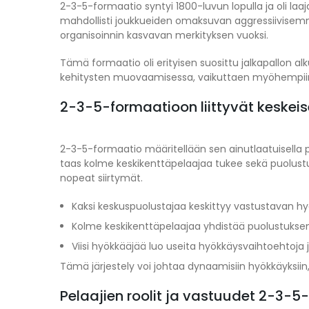
2-3-5-formaatio syntyi 1800-luvun lopulla ja oli laa
mahdollisti joukkueiden omaksuvan aggressiivisem
organisoinnin kasvavan merkityksen vuoksi.
Tämä formaatio oli erityisen suosittu jalkapallon a
kehitysten muovaamisessa, vaikuttaen myöhempiin 
2-3-5-formaatioon liittyvät keskei
2-3-5-formaatio määritellään sen ainutlaatuisella pe
taas kolme keskikenttäpelaajaa tukee sekä puolustust
nopeat siirtymät.
Kaksi keskuspuolustajaa keskittyy vastustavan 
Kolme keskikenttäpelaajaa yhdistää puolustuksen 
Viisi hyökkääjää luo useita hyökkäysvaihtoehtoja
Tämä järjestely voi johtaa dynaamisiin hyökkäyksiin, 
Pelaajien roolit ja vastuudet 2-3-